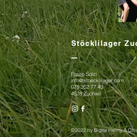
Stöcklilager Zu
Flavio Solzi
info@stoecklilager.com
078 352 77 43
4528 Zuchwil
©2022 by Bigna Helmy & Chia