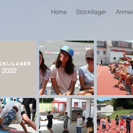
Home
Stöcklilager
Anmel
CKLILAGER
2022