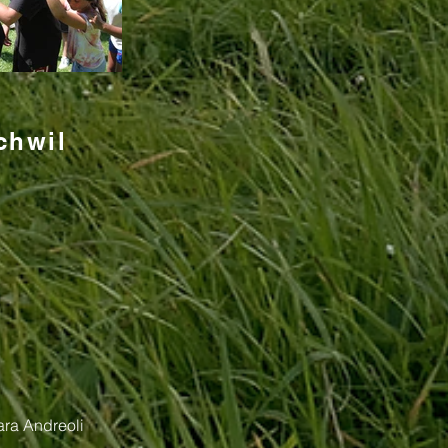
chwil
ra Andreoli